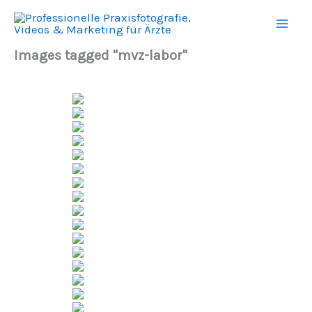
Zum
Mai
Inhalt
Men
springen
Images tagged "mvz-labor"